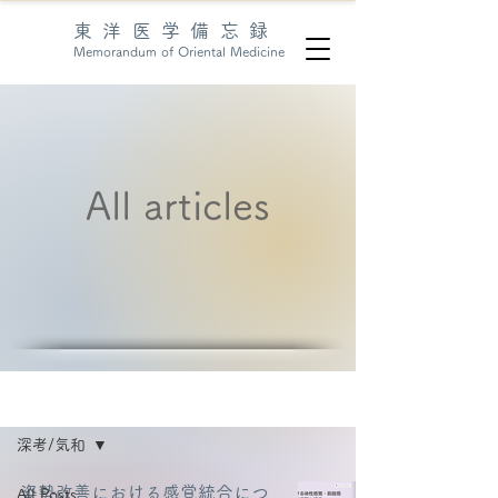
東洋医学備忘録
Memorandum of Oriental Medicine
All articles
articles
深考/気和
姿勢改善における感覚統合につ
All Posts