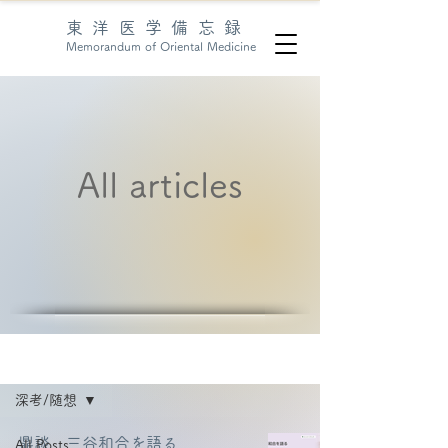
東洋医学備忘録
Memorandum of Oriental Medicine
All articles
articles
深考/随想
鼎談 三谷和合を語る
All Posts