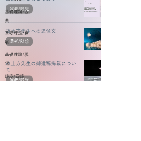
深考/随想
基礎理論/古
典
故土方先生への追悼文
基礎理論/発
深考/随想
展
基礎理論/現
故土方先生の御遺稿掲載につい
代
て
診方/四診
深考/随想
診方/弁証論
治
臨床/症候
臨床/方剤
臨床/症例