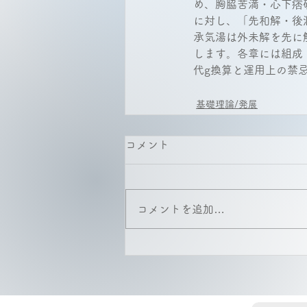
め、胸脇苦満・心下痞
に対し、「先和解・後
承気湯は外未解を先に
します。各章には組成
代g換算と運用上の禁
基礎理論/発展
コメント
コメントを追加…