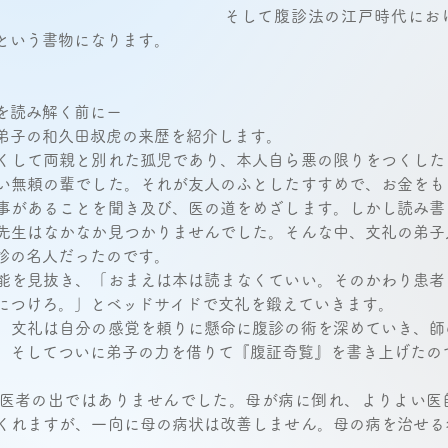
そして腹診法の江戸時代にお
という書物になります。 
を読み解く前にー 
弟子の和久田叔虎の来歴を紹介します。 
くして両親と別れた孤児であり、本人自ら悪の限りをつくした
い無頼の輩でした。それが友人のふとしたすすめで、お金をも
事があることを聞き及び、医の道をめざします。しかし読み書
先生はなかなか見つかりませんでした。そんな中、文礼の弟子
診の名人だったのです。 
能を見抜き、「おまえは本は読まなくていい。そのかわり患者
につけろ。」とベッドサイドで文礼を鍛えていきます。 
、文礼は自分の感覚を頼りに懸命に腹診の術を深めていき、師
、そしてついに弟子の力を借りて『腹証奇覧』を書き上げたので
医者の出ではありませんでした。母が病に倒れ、よりよい医
くれますが、一向に母の病状は改善しません。母の病を治せる