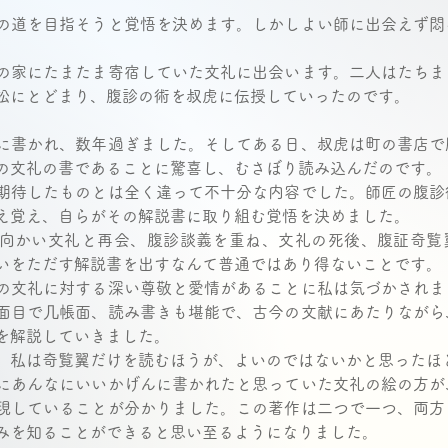
の道を目指そうと覚悟を決めます。しかしよい師に出会えず悶
の家にたまたま寄宿していた文礼に出会います。二人はたちま
松にとどまり、腹診の術を叔虎に伝授していったのです。 
に書かれ、数年過ぎました。そしてある日、叔虎は町の書店で
の文礼の書であることに驚喜し、むさぼり読み込んだのです。 
期待したものとは全く違って不十分な内容でした。師匠の腹診
え覚え、自らがその解説書に取り組む覚悟を決めました。 
向かい文礼と再会、腹診談義を重ね、文礼の死後、腹証奇覧
いをただす解説書を出すなんて普通ではあり得ないことです。 
の文礼に対する深い尊敬と愛情があることに私は気づかされま
面目で几帳面、読み書きも堪能で、古今の文献にあたりながら
を解説していきました。 
、私は奇覧翼だけを読むほうが、よいのではないかと思ったほど
にあんなにいいかげんに書かれたと思っていた文礼の絵の方が
現していることが分かりました。この著作は二つで一つ、両方
みを知ることができると思い至るようになりました。 