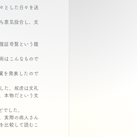
々とした日々を送
ち意気投合し、文
腹証奇覧という腹
術はこんなもので
翼を発表したので
した。叔虎は文礼
、本物だという文
でした。 
、実際の病人さん
を比較して読むこ