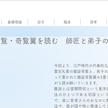
基礎理論
診方
臨床
深考
奇覧・奇覧翼を読む 師匠と弟子
今回より、江戸時代の代表的な
葉文礼著の腹証奇覧と、弟子の
って書かれた腹証奇覧翼の2書
がら読み解いていきます。 
腹診とは望聞問切という東洋
法のひとつである切診とい
で、直に患者さんのおなかに
法で、我が国で特に発達して