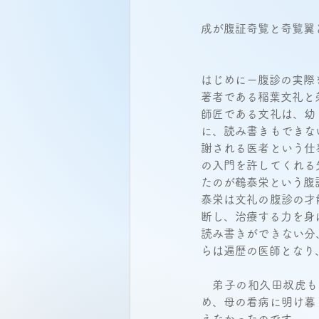
成が腹証奇覧と奇覧翼
はじめにー腹診の実際
著者である稲葉文礼と
師匠である文礼は、幼
に、読み書きもできな
謝される医者という仕
の入門を許してくれる
たのが鶴泰栄という腹
泰栄は文礼の腹診の才
断し、治療する力を身
読み書きができない分
らは遍歴の医師となり
　弟子の和久田叔虎も
め、母の看病に明け暮