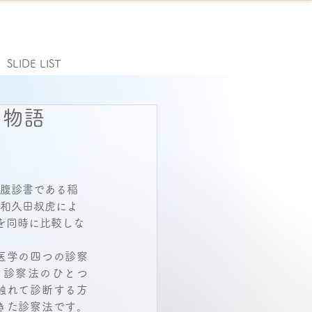
SLIDE LIST
の物語
腹診書である稲
和久田叔虎によ
を同時に比較しな
医学の四つの診察
う診察法のひとつ
触れて診断する方
きた診察法です。