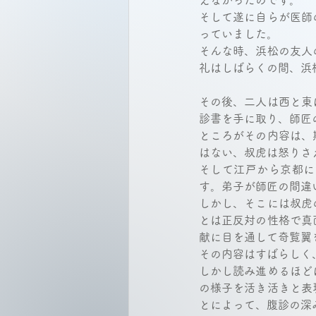
えなかったのです。 
そして遂に自らが医師
っていました。 
そんな時、浜松の友人
礼はしばらくの間、浜
その後、二人は西と東
診書を手に取り、師匠
ところがその内容は、
はない、叔虎は怒りさ
そして江戸から京都に
す。弟子が師匠の間違
しかし、そこには叔虎
とは正反対の性格で真
献に目を通して奇覧翼
その内容はすばらしく
しかし読み進めるほど
の様子を活き活きと表
とによって、腹診の深