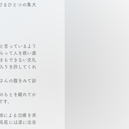
けるひとつの集大
と言っているよう
らって人を救い感
きもできない文礼
入りを許してくれ
さんの腹をみて診
のもとを離れてか
す。 
師による治療を求
名医には遂に出会