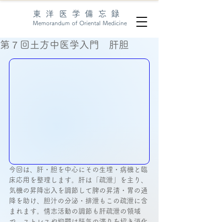
東洋医学備忘録
Memorandum of Oriental Medicine
第７回土方中医学入門 肝胆
今回は、肝・胆を中心にその生理・病機と臨
床応用を整理します。肝は「疏泄」を主り、
気機の昇降出入を調節して脾の昇清・胃の通
降を助け、胆汁の分泌・排泄もこの疏泄に含
まれます。情志活動の調節も肝疏泄の領域
で、ストレスや抑鬱は肝気の滞りを招き消化