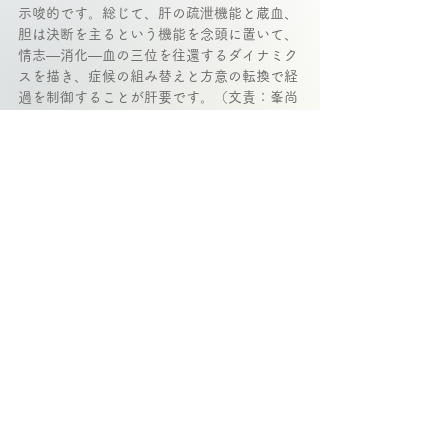
示唆的です。総じて、肝の疏泄機能と蔵血、
胆は決断を主るという機能を念頭に置いて、
情志—消化—血の三位を往還するダイナミク
スを描き、症候の組み替えと方意の転換で経
過を制御することが肝要です。（文責：峯尚
志）
基礎理論/古典
コメント
コメントを追加…
東洋医学備忘録