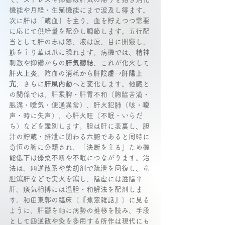
機能や月経・生殖機能にまで波及し得ます。
次に肝は「蔵血」を主り、血を貯えつつ需要
に応じて供給量を配分し調節します。五行配
当として肝の志は怒、液は涙、目に開竅し、
筋を主り華は爪に現れます。病機では、精神
刺激や抑鬱からの
肝気鬱結
、これが化火して
肝火上炎
、陰血の消耗から
肝陰虚→肝陽上
亢
、さらに
肝風内動
へと変化します。他臓と
の関係では、肝乗脾・肝胃不和（胸脇苦満・
脹満・噯気・便通異常）、肝火犯肺（咳・嗄
声・時に失声）、心肝火旺（不眠・いらだ
ち）などを鑑別します。胆は肝に表裏し、胆
汁の貯蔵・排泄に関わる六腑であると同時に
奇恒の腑に分類され、「決断を主る」ため機
能低下は優柔不断や不眠につながります。治
法は、四逆散系や柴胡剤で疏泄を回復し、竜
胆瀉肝などで実火を瀉し、陰虚には滋陰平
肝、痰気相搏には温胆・和解法を配剤しま
す。和田東郭の臨床（『蕉窓雑話』）に見る
ように、肝鬱を軸に病勢の推移を読み、手段
として四逆散や灸を多用する所作は現代にも