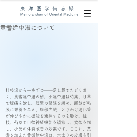
東洋医学備忘録
Memorandum of Oriental Medicine
黄耆建中湯について
桂枝湯から一歩ずつ——足し算でたどり着
く、黄耆建中湯の妙。小建中湯は芍薬、甘草
で腹痛を治し、腹壁の緊張を緩め、膠飴が粘
膜に栄養を与え、腹部内臓、とりわけ消化管
が伸びやかに機能を発揮するのを助け、桂
枝、芍薬で自律神経機能を調節し、食欲を増
し、小児の体質改善の妙薬です。ここに、黄
耆を加えた黄耆建中湯は、水太りの皮膚を引