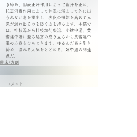
き締め、固表止汗作用によって盗汗を止め、
托裏消毒作用によって体表に溜まって外に出
られない毒を排出し、表皮の機能を高めて元
気が漏れ出るのを防ぐ力を持ちます。本稿で
は、桂枝湯から桂枝加芍薬湯、小建中湯、黄
耆建中湯に至る処方の成り立ちから黄耆建中
湯の方意をひもときます。ゆるんだ表を引き
締め、漏れる元気をとどめる。建中湯の到達
点だ。
臨床/方剤
コメント
コメントを追加…