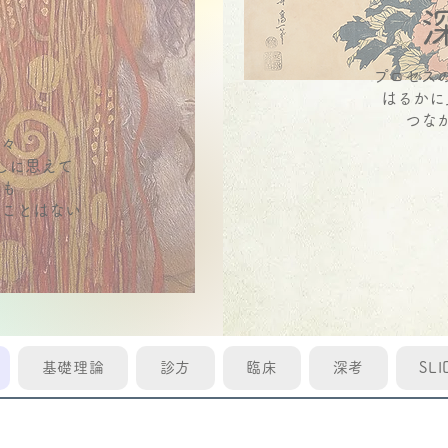
プロセス
床
はるかに
つな
日々
しに思えて
ても
うことはない
基礎理論
診方
臨床
深考
SLI