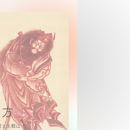
 方
覚と主観は