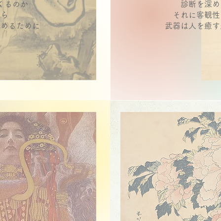
くるのか
診断を深め
から
それに客観性
とめるために
武器は人を癒す