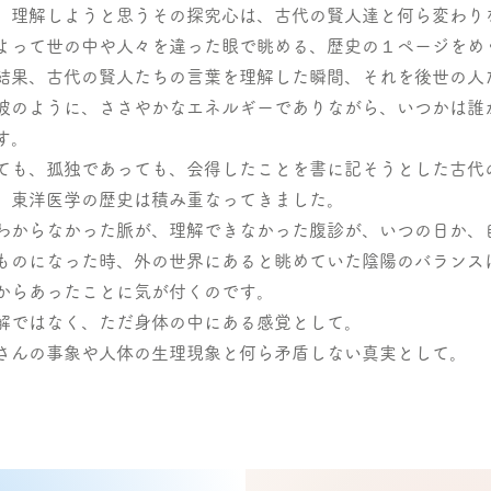
、理解しようと思うその探究心は、古代の賢人達と何ら変わり
よって世の中や人々を違った眼で眺める、歴史の１ページをめ
結果、古代の賢人たちの言葉を理解した瞬間、それを後世の人
波のように、ささやかなエネルギーでありながら、いつかは誰
す。
ても、孤独であっても、会得したことを書に記そうとした古代
、東洋医学の歴史は積み重なってきました。
わからなかった脈が、理解できなかった腹診が、いつの日か、
ものになった時、外の世界にあると眺めていた陰陽のバランス
からあったことに気が付くのです。
解ではなく、ただ身体の中にある感覚として。
さんの事象や人体の生理現象と何ら矛盾しない真実として。