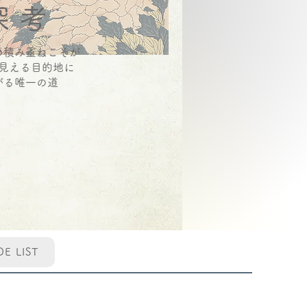
深 考
の積み重ねこそが
見える目的地に
がる唯一の道
DE LIST