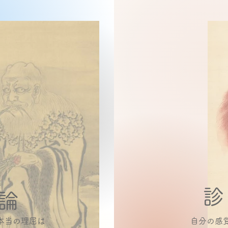
診
論
本当の理屈は
自分の感