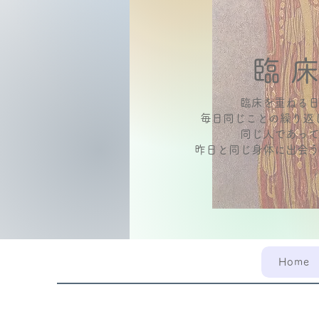
​臨 
臨床を重ねる
毎日同じことの繰り返
同じ人であっ
昨日と同じ身体に出会
Home