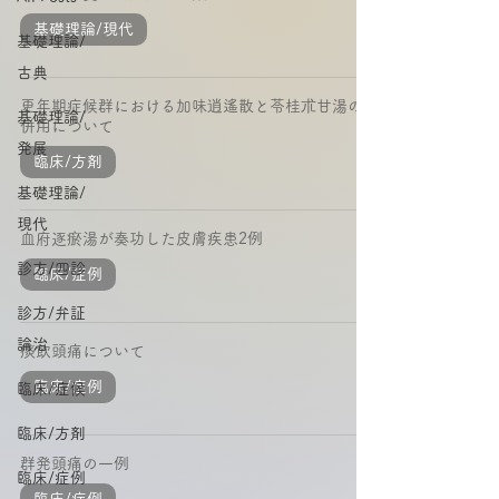
基礎理論/現代
基礎理論/
古典
更年期症候群における加味逍遙散と苓桂朮甘湯の
基礎理論/
併用について
発展
臨床/方剤
基礎理論/
現代
血府逐瘀湯が奏功した皮膚疾患2例
診方/四診
臨床/症例
診方/弁証
論治
痰飲頭痛について
臨床/症例
臨床/症候
臨床/方剤
群発頭痛の一例
臨床/症例