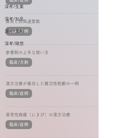
臨床/症例
深考/生薬
深考/知見
鼻炎と防風通聖散
深考/気和
臨床/症例
深考/随想
参耆剤の上手な使い方
臨床/方剤
漢方治療が奏功した難治性乾癬の一例
臨床/症例
尋常性痤瘡（にきび）の漢方治療
臨床/症例