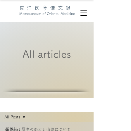
東洋医学備忘録
Memorandum of Oriental Medicine
All articles
articles
All Posts
張錫純：資生の処方と山薬について
All Posts